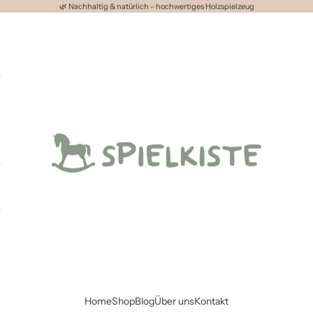
🌿 Nachhaltig & natürlich – hochwertiges Holzspielzeug
Spielkiste
Home
Shop
Blog
Über uns
Kontakt