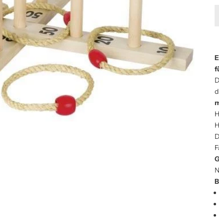
E
f
D
d
m
H
H
D
F
G
N
B