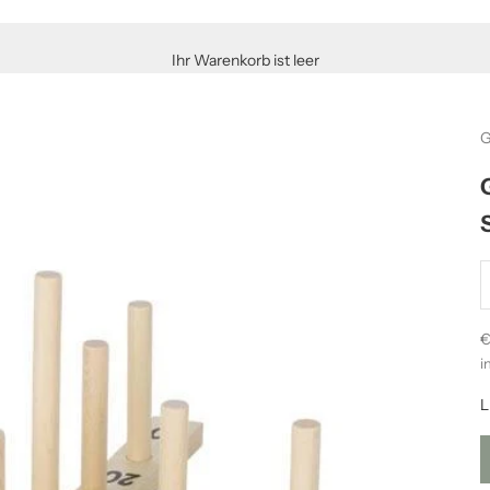
Ihr Warenkorb ist leer
G
A
A
€
i
L