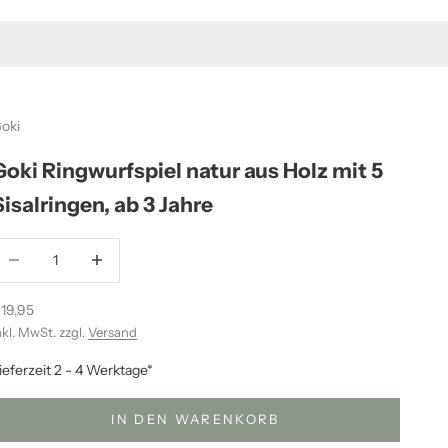
oki
Goki Ringwurfspiel natur aus Holz mit 5
Sisalringen, ab 3 Jahre
nzahl verringern
Anzahl erhöhen
ngebot
19,95
nkl. MwSt. zzgl.
Versand
ieferzeit 2 - 4 Werktage*
IN DEN WARENKORB