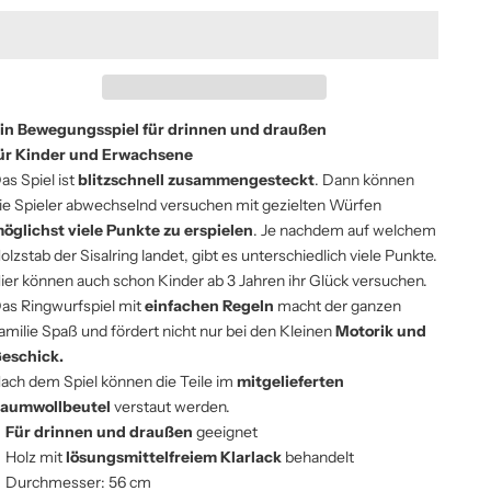
in Bewegungsspiel für drinnen und draußen
ür Kinder und Erwachsene
as Spiel ist
blitzschnell zusammengesteckt
. Dann können
ie Spieler abwechselnd versuchen mit gezielten Würfen
öglichst viele Punkte zu erspielen
. Je nachdem auf welchem
olzstab der Sisalring landet, gibt es unterschiedlich viele Punkte.
ier können auch schon Kinder ab 3 Jahren ihr Glück versuchen.
as Ringwurfspiel mit
einfachen Regeln
macht der ganzen
amilie Spaß und fördert nicht nur bei den Kleinen
Motorik und
eschick.
ach dem Spiel können die Teile im
mitgelieferten
aumwollbeutel
verstaut werden.
Für drinnen und draußen
geeignet
Holz mit
lösungsmittelfreiem Klarlack
behandelt
Durchmesser: 56 cm