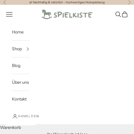
Zum Inhalt springen
🌿 Nachhaltig & natürlich – hochwertiges Holzspielzeug
Zurück
Vor
Spielkiste
Menü
Suchen
Waren
Home
Shop
Blog
Über uns
Kontakt
Geschenke bis 20€
ANMELDEN
Tolle Geschenke bis 20 € – nachhaltig &
Warenkorb
kindgerecht