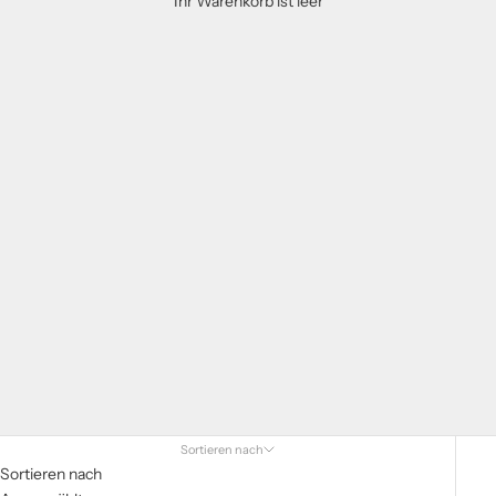
Ihr Warenkorb ist leer
Du suchst ein schönes Geschenk für ein Kind, möchtest aber
nicht viel ausgeben? In unserer Kollektion findest du
hochwertiges Holzspielzeug bis 20 Euro – perfekt für
Geburtstage, Weihnachten oder einfach so. Alle Produkte sind
nachhaltig, sicher und liebevoll gestaltet.
Sortieren nach
Sortieren nach