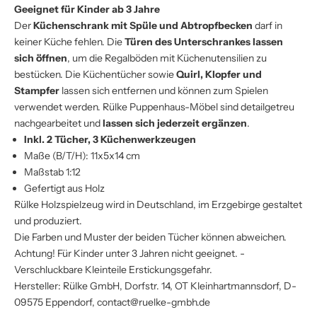
Geeignet für Kinder ab 3 Jahre
Der
Küchenschrank mit Spüle und Abtropfbecken
darf in
keiner Küche fehlen. Die
Türen des Unterschrankes lassen
sich öffnen
, um die Regalböden mit Küchenutensilien zu
bestücken. Die Küchentücher sowie
Quirl, Klopfer und
Stampfer
lassen sich entfernen und können zum Spielen
verwendet werden. Rülke Puppenhaus-Möbel sind detailgetreu
nachgearbeitet und
lassen sich jederzeit ergänzen
.
Inkl. 2 Tücher, 3 Küchenwerkzeugen
Maße (B/T/H): 11x5x14 cm
Maßstab 1:12
Gefertigt aus Holz
Rülke Holzspielzeug wird in Deutschland, im Erzgebirge gestaltet
und produziert.
Die Farben und Muster der beiden Tücher können abweichen.
Achtung! Für Kinder unter 3 Jahren nicht geeignet. -
Verschluckbare Kleinteile Erstickungsgefahr.
Hersteller: Rülke GmbH, Dorfstr. 14, OT Kleinhartmannsdorf, D-
09575 Eppendorf, contact@ruelke-gmbh.de