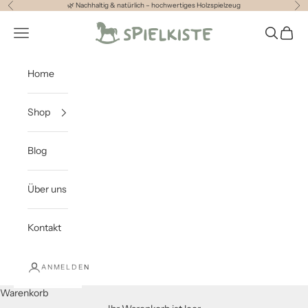
Zum Inhalt springen
🌿 Nachhaltig & natürlich – hochwertiges Holzspielzeug
Zurück
Vor
Spielkiste
Menü
Suchen
Waren
Home
Shop
Blog
Über uns
Kontakt
ANMELDEN
Warenkorb