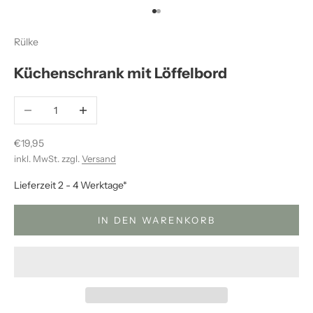
Gehe zu Element 1
Gehe zu Element 2
Rülke
Küchenschrank mit Löffelbord
Anzahl verringern
Anzahl erhöhen
Angebot
€19,95
inkl. MwSt. zzgl.
Versand
Lieferzeit 2 - 4 Werktage*
IN DEN WARENKORB