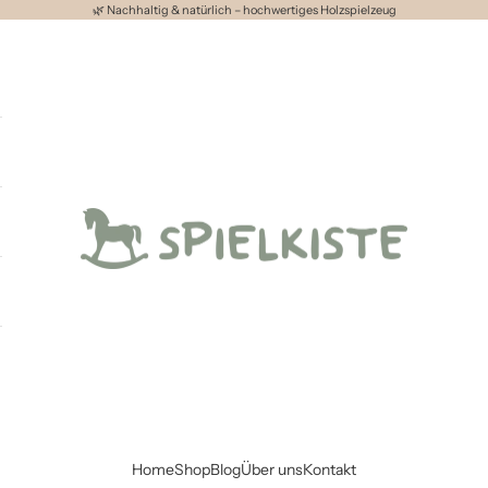
🌿 Nachhaltig & natürlich – hochwertiges Holzspielzeug
Spielkiste
Home
Shop
Blog
Über uns
Kontakt