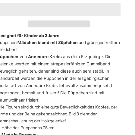
eeignet für Kinder ab 3 Jahre
üppchen
Mädchen blond mit Zöpfchen
und grün-gestreiftem
leidchen!
üppchen
von
Annedore Krebs
aus dem Erzgebirge.
Die
elenke werden mit einem strapazierfähigen Gummiband
eweglich gehalten, daher sind diese auch sehr stabil. I
n
andarbeit werden die Püppchen in der erzgebirgischen
erkstatt von Annedore Krebs liebevoll zusammengesetzt,
ngezogen, bemalt und frisiert! Die Püppchen sind mit
aumwollhaar frisiert.
lle Figuren sind durch eine gute Beweglichkeit des Kopfes, der
rme und der Beine gekennzeichnet.
Bild 3 dient der
eranschaulichung der Holzgelenke!
Höhe des Püppchens 7,5 cm
Made in Germany