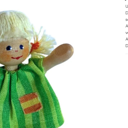
U
D
s
A
v
A
D