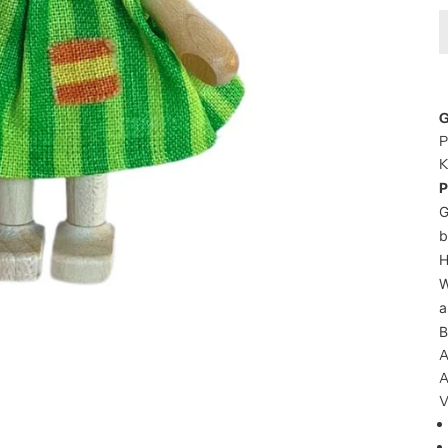
G
P
K
P
G
b
H
W
a
B
A
A
V