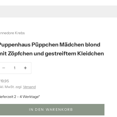
nnedore Krebs
Puppenhaus Püppchen Mädchen blond
mit Zöpfchen und gestreiftem Kleidchen
nzahl verringern
Anzahl erhöhen
ngebot
19,95
nkl. MwSt. zzgl.
Versand
ieferzeit 2 - 4 Werktage*
IN DEN WARENKORB