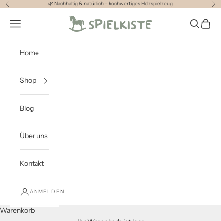
Zum Inhalt springen
🌿 Nachhaltig & natürlich – hochwertiges Holzspielzeug
Zurück
Vor
Spielkiste
Menü
Suchen
Waren
Home
Shop
Blog
Über uns
Kontakt
ANMELDEN
Warenkorb