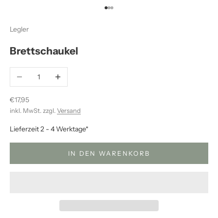
Gehe zu Element 1
Gehe zu Element 2
Gehe zu Element 3
Legler
Brettschaukel
Anzahl verringern
Anzahl erhöhen
Angebot
€17,95
inkl. MwSt. zzgl.
Versand
Lieferzeit 2 - 4 Werktage*
IN DEN WARENKORB